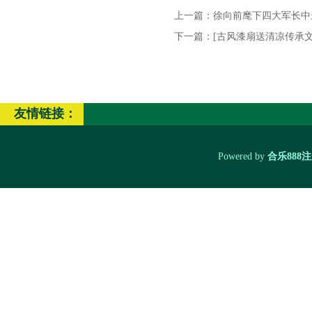
上一篇：
徐向前麾下四大军长中
下一篇：
[古风漆扇送清凉传承文
友情链接：
Powered by
合乐888