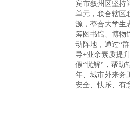
宾市叙州区坚持
单元，联合辖区
源，整合大学生
筹图书馆、博物
动阵地，通过“群
导+业余素质提
假“忧解”，帮
年、城市外来务
安全、快乐、有意