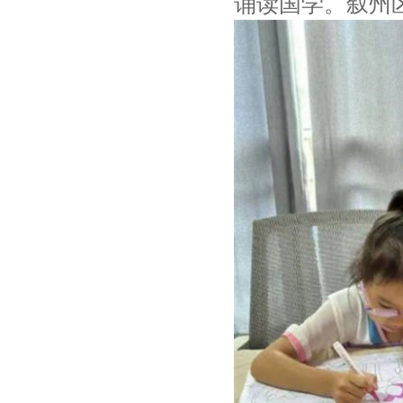
诵读国学。叙州