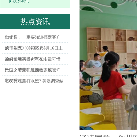
联系我们
热点资讯
做销售，一定要知道搞定客户
的《四要》《四不要》
大千生态（603955）8月16日主
力资金净卖出4.35万元
徐向前麾下四大军长中最可惜
一位，若非中途挽救，或被许
民国之蒋宋孔陈四大家族
世友反超
4500万年薪打水漂? 美媒调查结
果: 范弗里特明夏大概率告别火
箭队