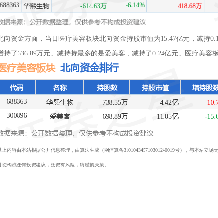
北向资金方面，当日医疗美容板块北向资金持股市值为15.47亿元，减持0
增持了636.89万元。减持持最多的是爱美客，减持了0.24亿元。医疗美
以上内容由本站根据公开信息整理，由算法生成（网信算备310104345710301240019号），与本
对您构成任何投资建议，投资有风险，请谨慎决策。