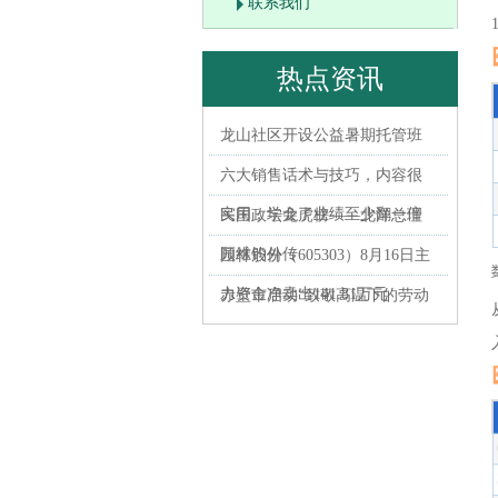
联系我们
热点资讯
龙山社区开设公益暑期托管班
六大销售话术与技巧，内容很
实用，学会了业绩至少翻一倍
民国政坛龙虎榜——北洋总理
顾维钧外传
园林股份（605303）8月16日主
力资金净卖出141.81万元
赤壁市启动“致敬高温下的劳动
者”暨名医零距离公益活动