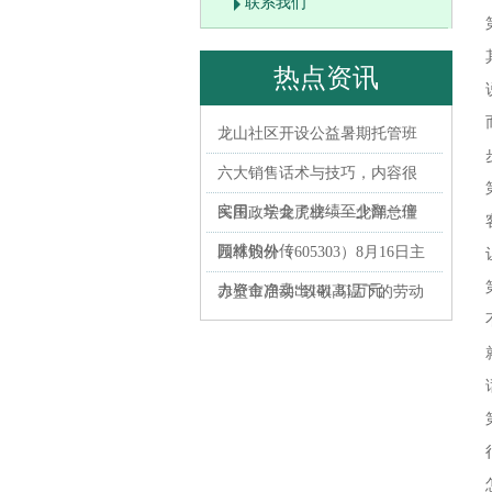
联系我们
热点资讯
龙山社区开设公益暑期托管班
六大销售话术与技巧，内容很
实用，学会了业绩至少翻一倍
民国政坛龙虎榜——北洋总理
顾维钧外传
园林股份（605303）8月16日主
力资金净卖出141.81万元
赤壁市启动“致敬高温下的劳动
者”暨名医零距离公益活动