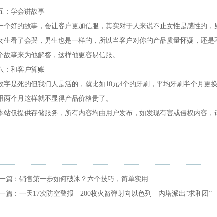
五：学会讲故事
一个好的故事，会让客户更加信服，其实对于人来说不止女性是感性的，
女生看了会哭，男生也是一样的，所以当客户对你的产品质量怀疑，还是
个故事来为他解答，这样他更容易信服。
六：和客户算账
数字是死的但我们人是活的，就比如10元4个的牙刷，平均牙刷半个月更换
用两个月这样就不显得产品价格贵了。
本站仅提供存储服务，所有内容均由用户发布，如发现有害或侵权内容，
一篇：
销售第一步如何破冰？六个技巧，简单实用
一篇：
一天17次防空警报，200枚火箭弹射向以色列！内塔派出“求和团”