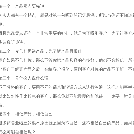
第一个：产品卖点要先说
其实人都有一个特点，就是对第一句听到的记忆最深，所以当你还不知道
说。
而且先说卖点还有一个非常重要的好处，就是为了吸引客户，为了让客户
步认真听你讲。
第二个：先信任再谈产品，先了解产品再报价
客户如果不信任你，那么不管你把产品形容的有多好，他都不会相信，所
让客户了解完产品之后，在给客户报价，否则客户对你的产品不了解，不
第三个：见什么人说什么话
不同性格的客户，要用不同的话术和说话方式来进行沟通，这样才能事半
就比如对性子比较急的客户，那么你就不能慢慢的和他讲，一定要一针见
话。
第四个：相信产品，相信自己
很多销售业绩差的根本原因就是因为不自信，还不相信自己的产品，如果
怎么可能会相信呢？